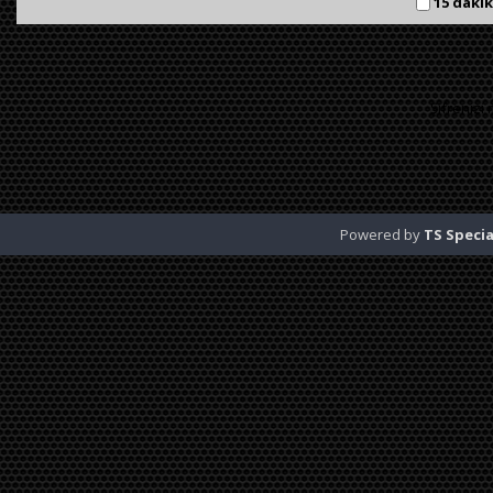
15 dakik
Şifrenizi 
Powered by
TS Specia